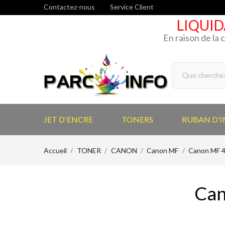
Contactez-nous
Service Client
LIQUID
En raison de la 
JET D'ENCRE
TONERS
RUBAN D'
Accueil
TONER
CANON
Canon MF
Canon MF 
Can