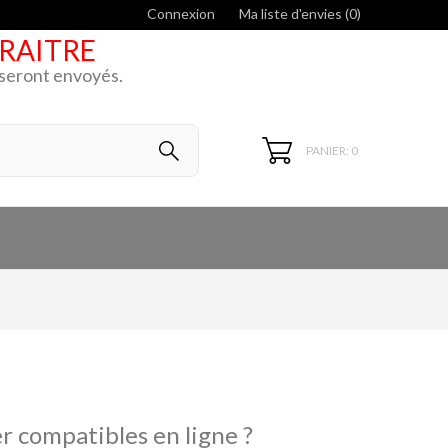
Connexion
Ma liste d'envies (
0
)
ARAITRE
k seront envoyés.
PANIER: 0
r compatibles en ligne ?