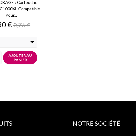
KAGE : Cartouche
LC1000XL Compatible
Pour...
ix
Prix
30 €
0,76 €
de
base
AJOUTER AU
PANIER
UITS
NOTRE SOCIÉTÉ