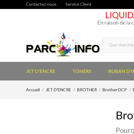
Contactez-nous
Service Client
LIQUID
En raison de la 
JET D'ENCRE
TONERS
RUBAN D'
Accueil
JET D'ENCRE
BROTHER
Brother DCP
Bro
Pourq