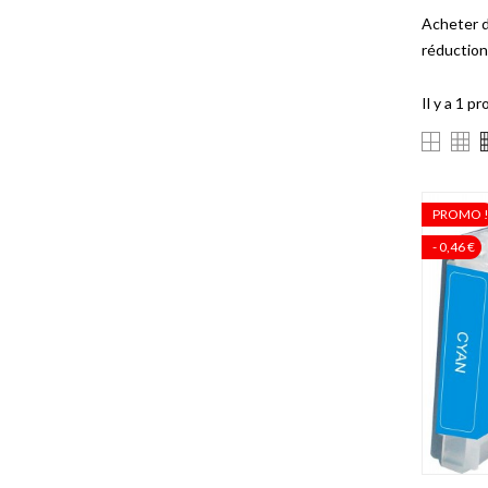
Acheter d
réduction
Il y a 1 pr
PROMO 
- 0,46 €