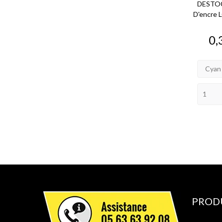
DESTOC
D'encre 
Pr
0,
Cyan
PROD