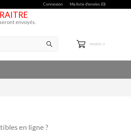
Connexion
Ma liste d'envies (
0
)
ARAITRE
k seront envoyés.
PANIER: 0
ibles en ligne ?