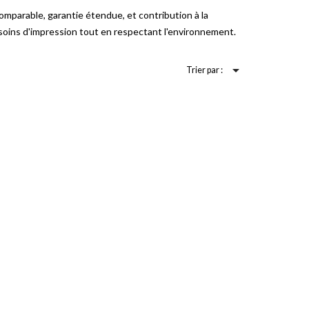
mparable, garantie étendue, et contribution à la
esoins d'impression tout en respectant l'environnement.

Trier par :