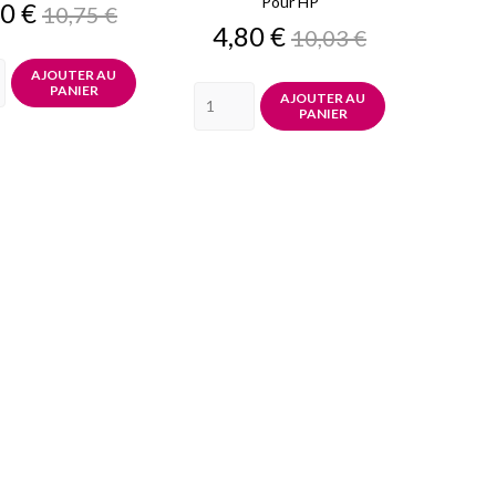
Pour HP
x
Prix
0 €
10,75 €
de
Prix
Prix
4,80 €
10,03 €
base
de
base
AJOUTER AU
PANIER
AJOUTER AU
PANIER