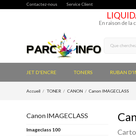
Contactez-nous
Service Client
LIQUID
En raison de la 
JET D'ENCRE
TONERS
RUBAN D'
Accueil
TONER
CANON
Canon IMAGECLASS
Ca
Canon IMAGECLASS
Imageclass 100
Carto