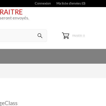
Connexion
Ma liste d'envies (
0
)
ARAITRE
k seront envoyés.
PANIER: 0
geClass