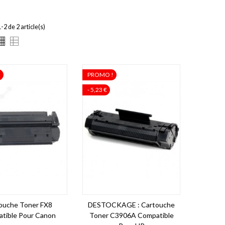
-2 de 2 article(s)
!
PROMO !
- 5,23 €
ouche Toner FX8
DESTOCKAGE : Cartouche
tible Pour Canon
Toner C3906A Compatible