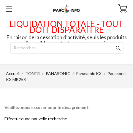
LIQUIDATION TOTALE - TOUT
DOIT DISPARAITRE
En raison de la cessation d’activité, seuls les produits
disponibles en stock seront envoyés.
Accueil
TONER
PANASONIC
Panasonic KX
Panasonic
KX MB258
Veuillez nous excuser pour le désagrément.
Effectuez une nouvelle recherche