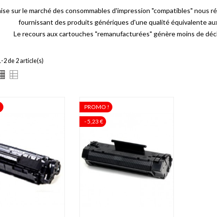
mise sur le marché des consommables d'impression "compatibles" nous r
fournissant des produits génériques d'une qualité équivalente a
Le recours aux cartouches "remanufacturées" génère moins de déch
-2 de 2 article(s)
!
PROMO !
- 5,23 €