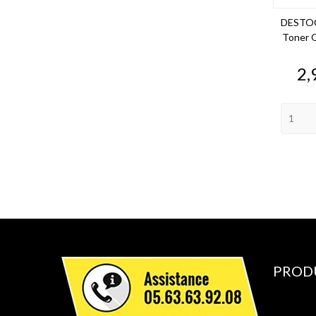
DESTOC
Toner 
Pr
2,
PROD