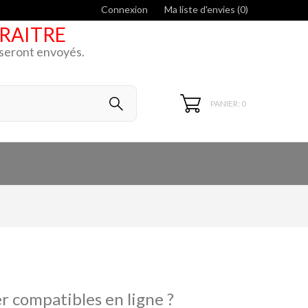
Connexion
Ma liste d'envies (
0
)
ARAITRE
k seront envoyés.
PANIER: 0
r compatibles en ligne ?