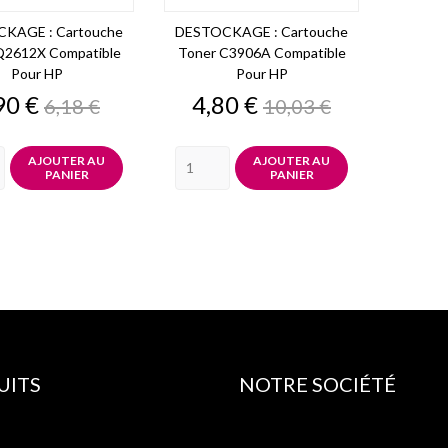
KAGE : Cartouche
DESTOCKAGE : Cartouche
Q2612X Compatible
Toner C3906A Compatible
Pour HP
Pour HP
ix
Prix
Prix
Prix
90 €
4,80 €
6,18 €
10,03 €
de
de
base
base
AJOUTER AU
AJOUTER AU
PANIER
PANIER
UITS
NOTRE SOCIÉTÉ