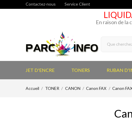
Contactez-nous
Service Client
LIQUID
En raison de la 
JET D'ENCRE
TONERS
RUBAN D'
Accueil
TONER
CANON
Canon FAX
Canon FAX
Can