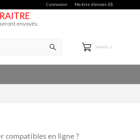
Connexion
Ma liste d'envies (
0
)
ARAITRE
k seront envoyés.
PANIER: 0
r compatibles en ligne ?