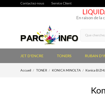
Contactez-nous
Service Client
LIQUID
En raison de la 
JET D'ENCRE
TONERS
RUBAN D'
Accueil
TONER
KONICA MINOLTA
Konica BIZ
Kon