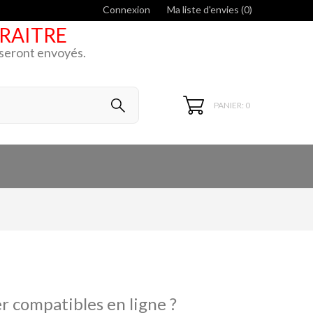
Connexion
Ma liste d'envies (
0
)
ARAITRE
k seront envoyés.
PANIER: 0
r compatibles en ligne ?