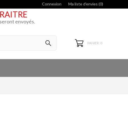
Connexion
Ma liste d'envies (
0
)
ARAITRE
k seront envoyés.
PANIER: 0