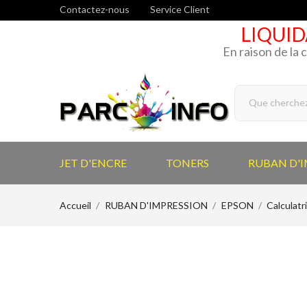
Contactez-nous
Service Client
LIQUID
En raison de la 
JET D'ENCRE
TONERS
RUBAN D'
Accueil
RUBAN D'IMPRESSION
EPSON
Calculatr