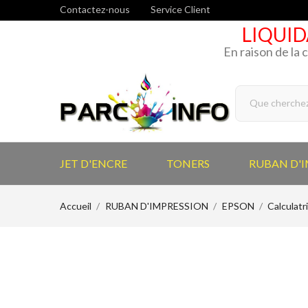
Contactez-nous
Service Client
LIQUID
En raison de la 
JET D'ENCRE
TONERS
RUBAN D'
Accueil
RUBAN D'IMPRESSION
EPSON
Calculatr