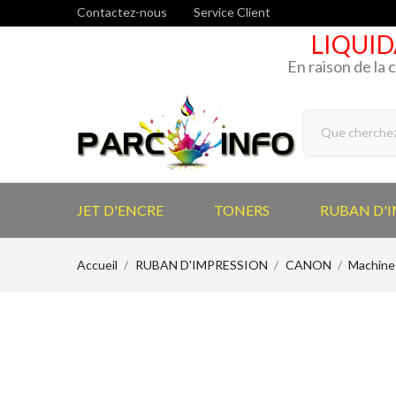
Contactez-nous
Service Client
LIQUID
En raison de la 
JET D'ENCRE
TONERS
RUBAN D'
Accueil
RUBAN D'IMPRESSION
CANON
Machines