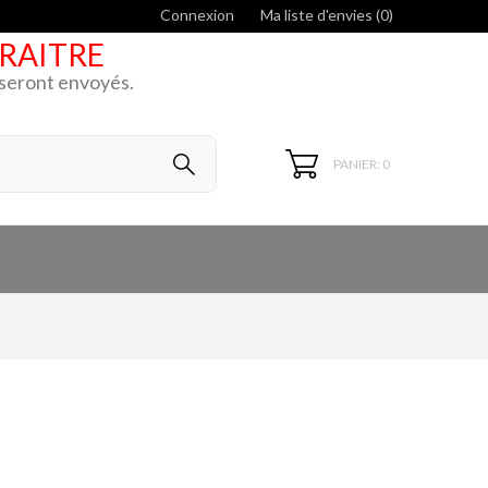
Connexion
Ma liste d'envies (
0
)
ARAITRE
k seront envoyés.
PANIER: 0