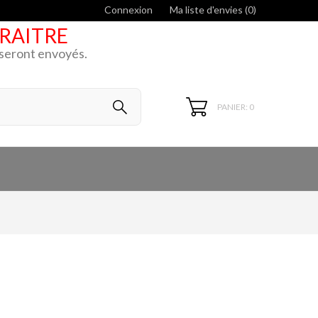
Connexion
Ma liste d'envies (
0
)
ARAITRE
k seront envoyés.
PANIER: 0