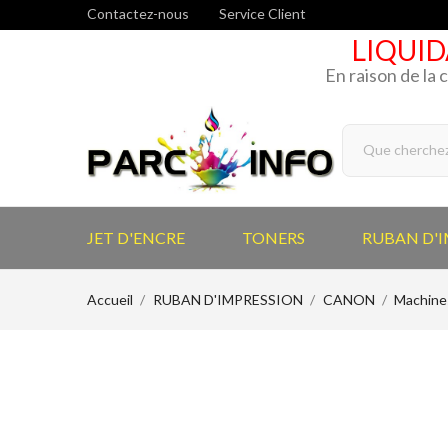
Contactez-nous
Service Client
LIQUID
En raison de la 
JET D'ENCRE
TONERS
RUBAN D'
Accueil
RUBAN D'IMPRESSION
CANON
Machines