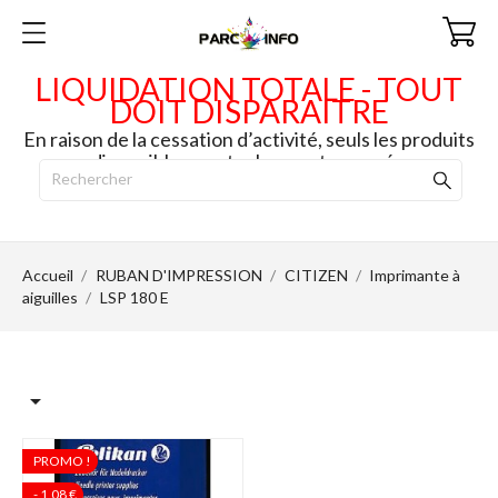
LIQUIDATION TOTALE - TOUT
DOIT DISPARAITRE
En raison de la cessation d’activité, seuls les produits
disponibles en stock seront envoyés.
Accueil
RUBAN D'IMPRESSION
CITIZEN
Imprimante à
aiguilles
LSP 180 E

PROMO !
- 1,08 €