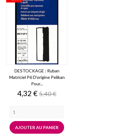
DESTOCKAGE : Ruban
Matriciel P6 D'origine Pelikan
Pour...
Prix
Prix
4,32 €
5,40 €
de
base
AJOUTER AU PANIER