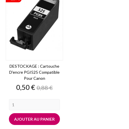
DESTOCKAGE : Cartouche
D'encre PGI525 Compatible
Pour Canon
Prix
Prix
0,50 €
0,88 €
de
base
AJOUTER AU PANIER