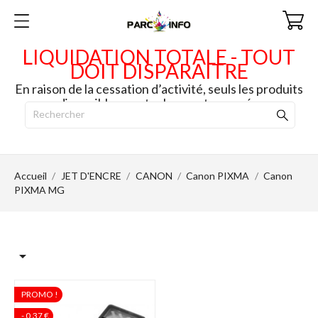
LIQUIDATION TOTALE - TOUT
DOIT DISPARAITRE
En raison de la cessation d’activité, seuls les produits
disponibles en stock seront envoyés.
Accueil
JET D'ENCRE
CANON
Canon PIXMA
Canon
PIXMA MG

PROMO !
- 0,37 €