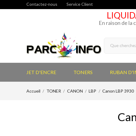
Contactez-nous
Service Client
LIQUID
En raison de la 
JET D'ENCRE
TONERS
RUBAN D'
Accueil
TONER
CANON
LBP
Canon LBP 3930
Can