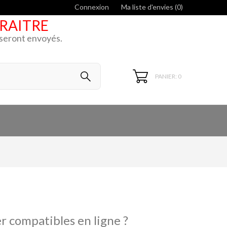
Connexion
Ma liste d'envies (
0
)
ARAITRE
k seront envoyés.
PANIER: 0
r compatibles en ligne ?