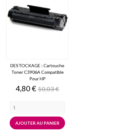
DESTOCKAGE : Cartouche
Toner C3906A Compatible
Pour HP
Prix
Prix
4,80 €
10,03 €
de
base
AJOUTER AU PANIER