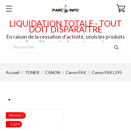
LIQUIDATION TOTALE - TOUT
DOIT DISPARAITRE
En raison de la cessation d’activité, seuls les produits
disponibles en stock seront envoyés.
Accueil
TONER
CANON
Canon FAX
Canon FAX L295

PROMO !
- 5,23 €