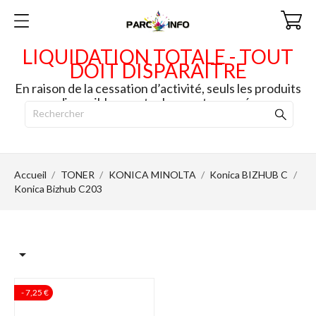
LIQUIDATION TOTALE - TOUT
DOIT DISPARAITRE
En raison de la cessation d’activité, seuls les produits
disponibles en stock seront envoyés.
Accueil
TONER
KONICA MINOLTA
Konica BIZHUB C
Konica Bizhub C203

- 7,25 €