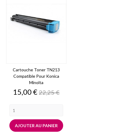
Cartouche Toner TN213
Compatible Pour Konica
Minolta
Prix
Prix
15,00 €
22,25 €
de
base
AJOUTER AU PANIER