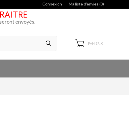
Connexion
Ma liste d'envies (
0
)
ARAITRE
k seront envoyés.
PANIER: 0