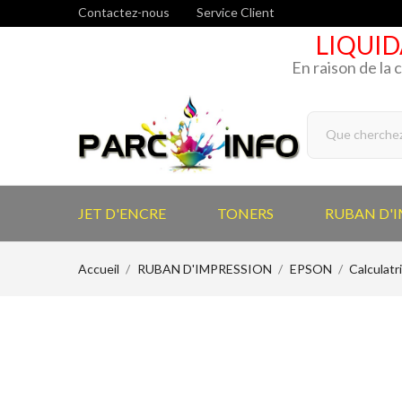
Contactez-nous
Service Client
LIQUID
En raison de la 
JET D'ENCRE
TONERS
RUBAN D'
Accueil
RUBAN D'IMPRESSION
EPSON
Calculatr