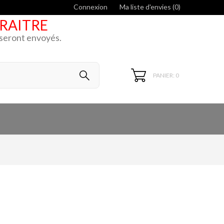
Connexion
Ma liste d'envies (
0
)
ARAITRE
k seront envoyés.
PANIER: 0