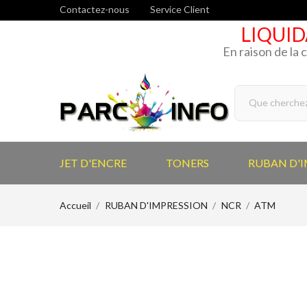
Contactez-nous
Service Client
LIQUID
En raison de la 
JET D'ENCRE
TONERS
RUBAN D'
Accueil
RUBAN D'IMPRESSION
NCR
ATM