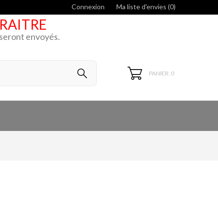
Connexion
Ma liste d'envies (
0
)
ARAITRE
k seront envoyés.
PANIER: 0