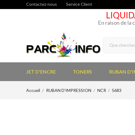
Contactez-nous
Service Client
LIQUID
En raison de la 
JET D'ENCRE
TONERS
RUBAN D'
Accueil
RUBAN D'IMPRESSION
NCR
5683