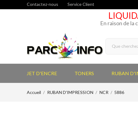
Contactez-nous
Service Client
LIQUID
En raison de la 
JET D'ENCRE
TONERS
RUBAN D'
Accueil
RUBAN D'IMPRESSION
NCR
5886