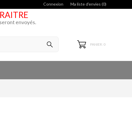
Connexion
Ma liste d'envies (
0
)
ARAITRE
k seront envoyés.
PANIER: 0