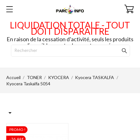
LIQUIDATION TOTALE - TOUT
DOIT DISPARAITRE
En raison de la cessation d’activité, seuls les produits
disponibles en stock seront envoyés.
Accueil
TONER
KYOCERA
Kyocera TASKALFA
Kyocera Taskalfa 5054

PROMO !
- 36,44 €