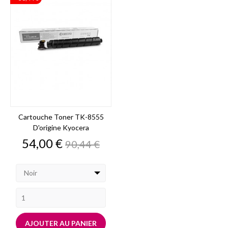
Cartouche Toner TK-8555
D'origine Kyocera
Prix
Prix
54,00 €
90,44 €
de
base
Noir
AJOUTER AU PANIER