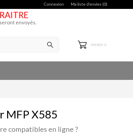
Connexion
Ma liste d'envies (
0
)
ARAITRE
k seront envoyés.
PANIER: 0
or MFP X585
re compatibles en ligne ?