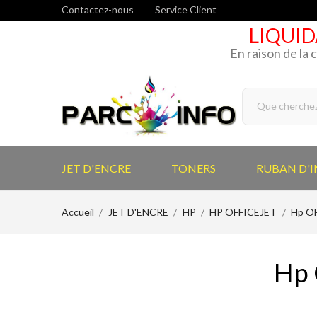
Contactez-nous
Service Client
LIQUID
En raison de la 
JET D'ENCRE
TONERS
RUBAN D'
Accueil
JET D'ENCRE
HP
HP OFFICEJET
Hp OF
Hp 