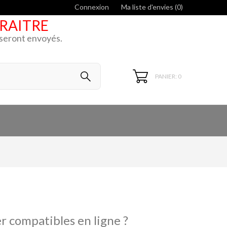
Connexion
Ma liste d'envies (
0
)
ARAITRE
k seront envoyés.
PANIER: 0
r compatibles en ligne ?