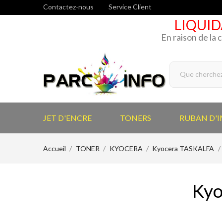
Contactez-nous
Service Client
LIQUID
En raison de la 
JET D'ENCRE
TONERS
RUBAN D'
Accueil
TONER
KYOCERA
Kyocera TASKALFA
Kyo