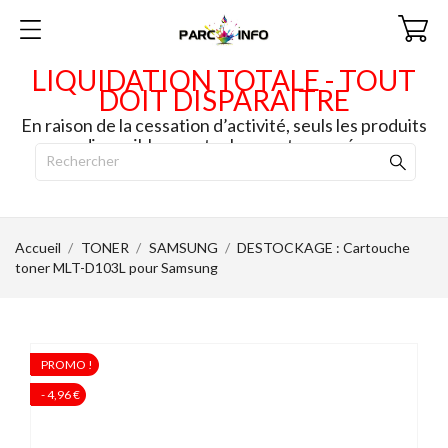
LIQUIDATION TOTALE - TOUT
DOIT DISPARAITRE
En raison de la cessation d’activité, seuls les produits
disponibles en stock seront envoyés.
Accueil
TONER
SAMSUNG
DESTOCKAGE : Cartouche
toner MLT-D103L pour Samsung
PROMO !
PROMO !
- 4,96 €
- 4,96 €