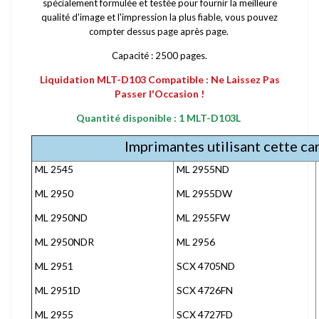
spécialement formulée et testée pour fournir la meilleure
qualité d'image et l'impression la plus fiable, vous pouvez
compter dessus page après page.
Capacité : 2500 pages.
Liquidation MLT-D103 Compatible : Ne Laissez Pas
Passer l'Occasion !
Quantité disponible : 1 MLT-D103L
Imprimantes utilisant cette c
ML 2545
ML 2955ND
ML 2950
ML 2955DW
ML 2950ND
ML 2955FW
ML 2950NDR
ML 2956
ML 2951
SCX 4705ND
ML 2951D
SCX 4726FN
ML 2955
SCX 4727FD