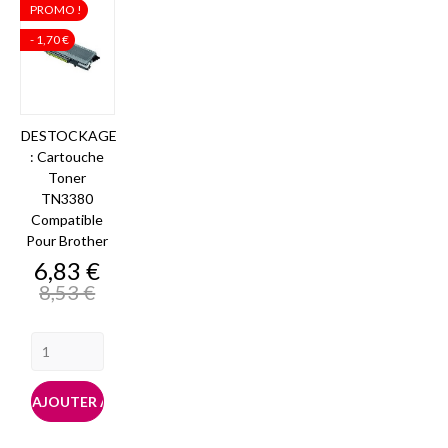
PROMO !
- 1,70 €
DESTOCKAGE
: Cartouche
Toner
TN3380
Compatible
Pour Brother
Prix
Prix
6,83 €
de
8,53 €
base
AJOUTER AU PANIER