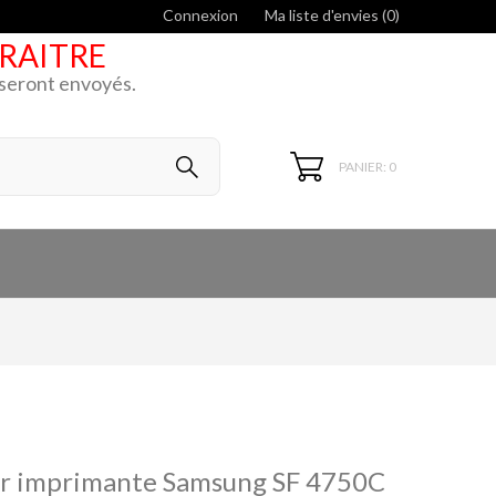
Connexion
Ma liste d'envies (
0
)
ARAITRE
k seront envoyés.
PANIER: 0
our imprimante Samsung SF 4750C