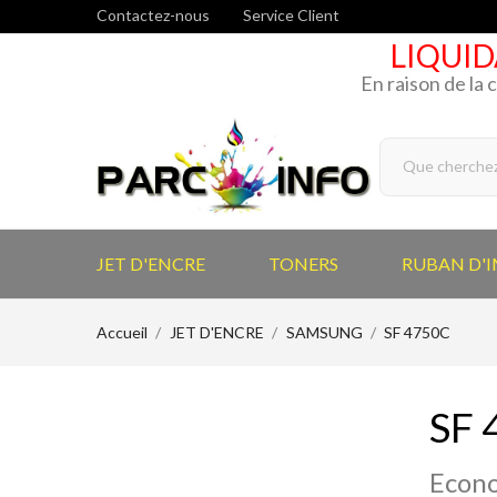
Contactez-nous
Service Client
LIQUID
En raison de la 
JET D'ENCRE
TONERS
RUBAN D'
Accueil
JET D'ENCRE
SAMSUNG
SF 4750C
SF 
Econo