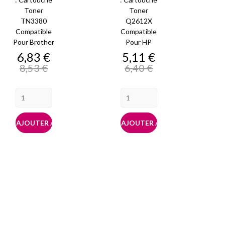
Toner
Toner
TN3380
Q2612X
Compatible
Compatible
Pour Brother
Pour HP
Prix
Prix
Prix
Prix
6,83 €
5,11 €
de
de
8,53 €
6,40 €
base
base
AJOUTER AU PANIER
AJOUTER AU PANIER