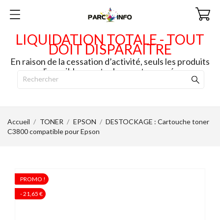
LIQUIDATION TOTALE - TOUT
DOIT DISPARAITRE
En raison de la cessation d’activité, seuls les produits
disponibles en stock seront envoyés.
Accueil
TONER
EPSON
DESTOCKAGE : Cartouche toner
C3800 compatible pour Epson
PROMO !
PROMO !
- 21,65 €
- 21,65 €