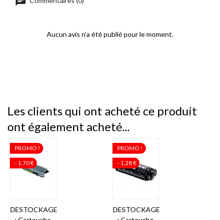
chat
Commentaires (0)
Aucun avis n'a été publié pour le moment.
Les clients qui ont acheté ce produit
ont également acheté...
PROMO !
PROMO !
- 1,70 €
- 1,28 €
DESTOCKAGE
DESTOCKAGE
: Cartouche
: Cartouche