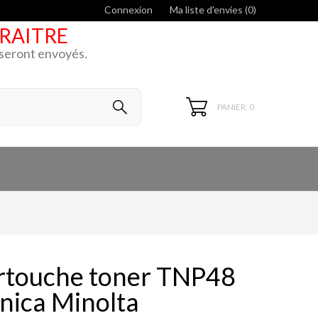
Connexion
Ma liste d'envies (
0
)
ARAITRE
k seront envoyés.
PANIER: 0
touche toner TNP48
nica Minolta