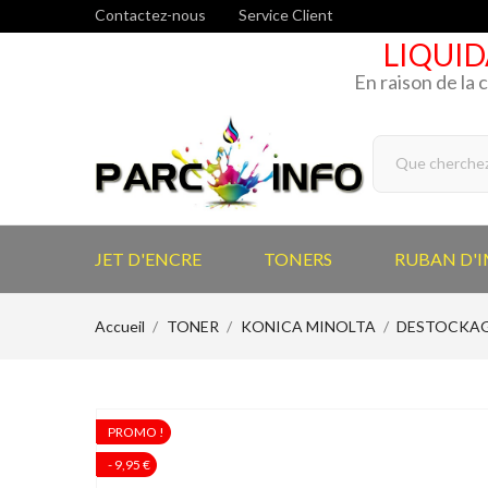
Contactez-nous
Service Client
LIQUID
En raison de la 
JET D'ENCRE
TONERS
RUBAN D'
Accueil
TONER
KONICA MINOLTA
DESTOCKAGE 
PROMO !
PROMO !
- 9,95 €
- 9,95 €