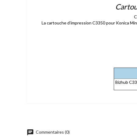
Cartou
C
La cartouche d'impression C3350 pour Konica Minolt
Bizhub C3
chat
Commentaires (0)