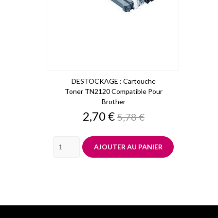
DESTOCKAGE : Cartouche
Toner TN2120 Compatible Pour
Brother
Prix
Prix
2,70 €
5,78 €
de
base
AJOUTER AU PANIER