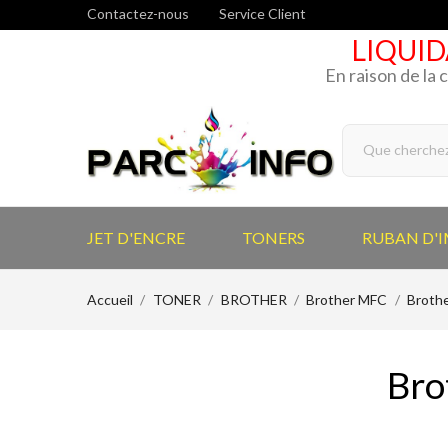
Contactez-nous
Service Client
LIQUID
En raison de la 
JET D'ENCRE
TONERS
RUBAN D'
Accueil
TONER
BROTHER
Brother MFC
Broth
Bro