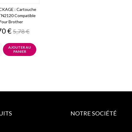
KAGE : Cartouche
TN2120 Compatible
Pour Brother
ix
Prix
70 €
5,78 €
de
base
AJOUTER AU
PANIER
UITS
NOTRE SOCIÉTÉ