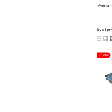
Avec la 
Il y a 1 pr
- 3,08 €