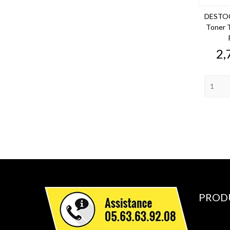
DESTOC
Toner 
Pr
2,
PROD