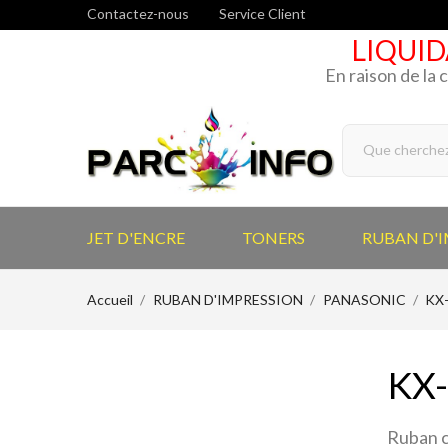
Contactez-nous
Service Client
LIQUID
En raison de la 
JET D'ENCRE
TONERS
RUBAN D'
Accueil
RUBAN D'IMPRESSION
PANASONIC
KX-
KX-
Ruban c