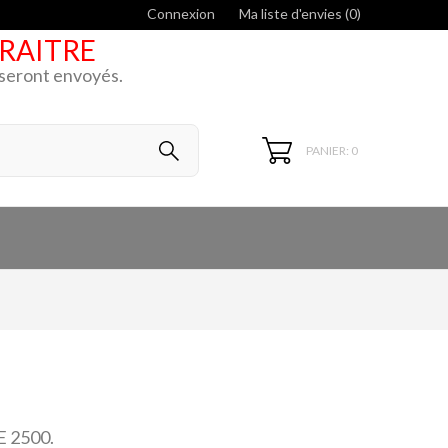
Connexion
Ma liste d'envies (
0
)
ARAITRE
k seront envoyés.
PANIER: 0
E 2500.