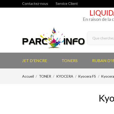
Contactez-nous
Service Client
LIQUID
En raison de la 
JET D'ENCRE
TONERS
RUBAN D'
Accueil
TONER
KYOCERA
Kyocera FS
Kyocera
Kyo