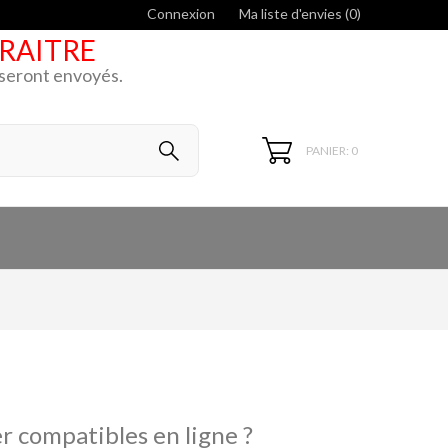
Connexion
Ma liste d'envies (
0
)
ARAITRE
k seront envoyés.
PANIER: 0
r compatibles en ligne ?