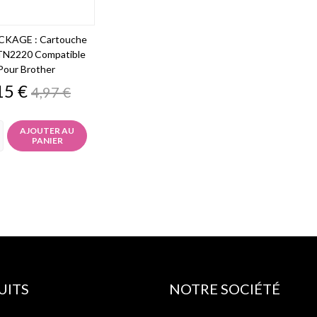
KAGE : Cartouche
TN2220 Compatible
Pour Brother
ix
Prix
15 €
4,97 €
de
base
AJOUTER AU
PANIER
UITS
NOTRE SOCIÉTÉ