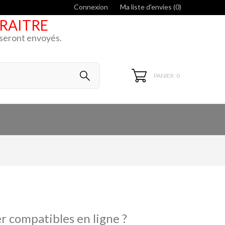
Connexion
Ma liste d'envies (
0
)
ARAITRE
k seront envoyés.
PANIER: 0
r compatibles en ligne ?