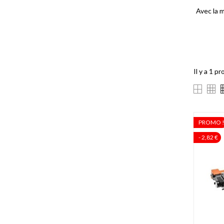
Avec la 
Il y a 1 pr
PROMO 
- 2,82 €