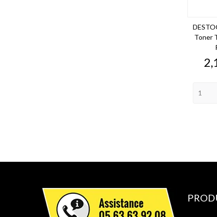
DESTOC
Toner 
Pr
2,
PROD