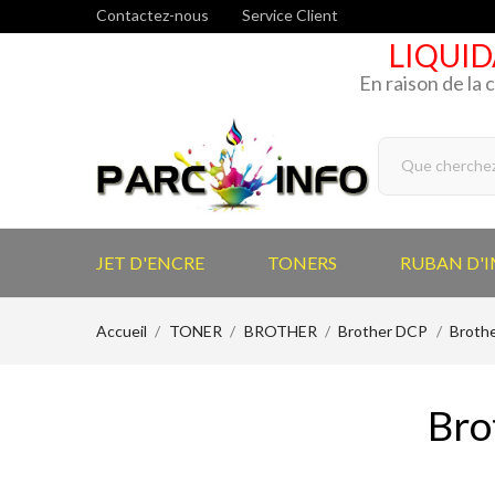
Contactez-nous
Service Client
LIQUID
En raison de la 
JET D'ENCRE
TONERS
RUBAN D'
Accueil
TONER
BROTHER
Brother DCP
Broth
Bro