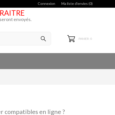
Connexion
Ma liste d'envies (
0
)
ARAITRE
k seront envoyés.
PANIER: 0
r compatibles en ligne ?