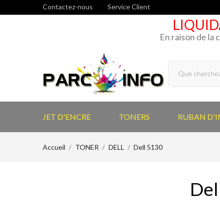
Contactez-nous
Service Client
LIQUID
En raison de la 
JET D'ENCRE
TONERS
RUBAN D'
Accueil
TONER
DELL
Dell 5130
Del