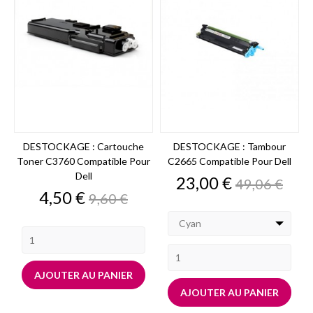
DESTOCKAGE : Cartouche
DESTOCKAGE : Tambour
Toner C3760 Compatible Pour
C2665 Compatible Pour Dell
Dell
Prix
Prix
23,00 €
49,06 €
de
Prix
Prix
4,50 €
9,60 €
base
de
base
Cyan
AJOUTER AU PANIER
AJOUTER AU PANIER