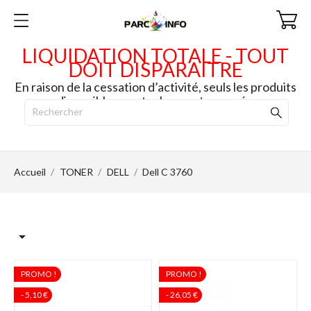
LIQUIDATION TOTALE - TOUT
DOIT DISPARAITRE
En raison de la cessation d’activité, seuls les produits
disponibles en stock seront envoyés.
Accueil
TONER
DELL
Dell C 3760

PROMO !
PROMO !
- 5,10 €
- 26,05 €