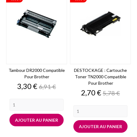
Tambour DR2000 Compatible
DESTOCKAGE : Cartouche
Pour Brother
Toner TN2000 Compatible
Pour Brother
Prix
Prix
3,30 €
6,91 €
de
Prix
Prix
2,70 €
5,78 €
base
de
base
AJOUTER AU PANIER
AJOUTER AU PANIER