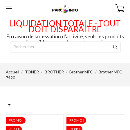
LIQUIDATION TOTALE - TOUT
DOIT DISPARAITRE
En raison de la cessation d’activité, seuls les produits
disponibles en stock seront envoyés.
Accueil
TONER
BROTHER
Brother MFC
Brother MFC
7420

PROMO !
PROMO !
- 3,61 €
- 3,08 €