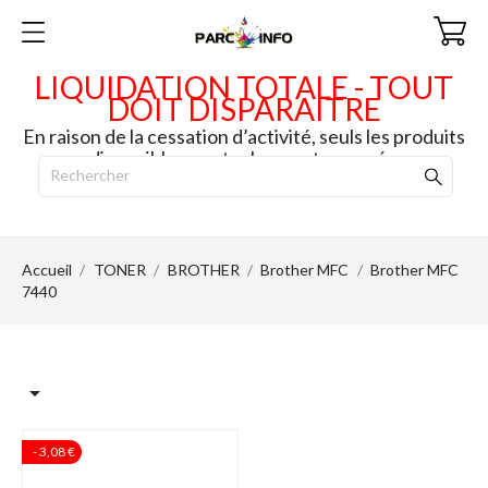
LIQUIDATION TOTALE - TOUT
DOIT DISPARAITRE
En raison de la cessation d’activité, seuls les produits
disponibles en stock seront envoyés.
Accueil
TONER
BROTHER
Brother MFC
Brother MFC
7440

- 3,08 €