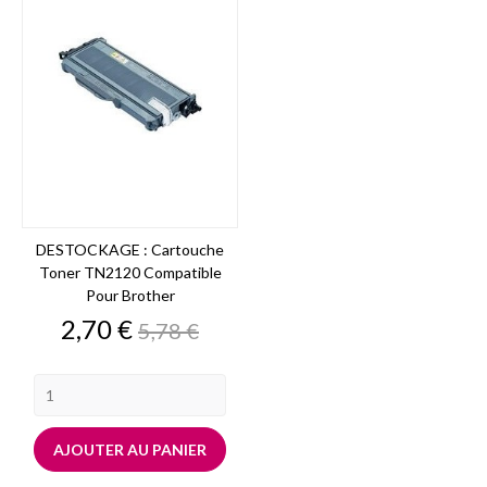
DESTOCKAGE : Cartouche
Toner TN2120 Compatible
Pour Brother
Prix
Prix
2,70 €
5,78 €
de
base
AJOUTER AU PANIER