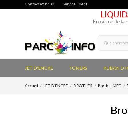
Contactez-nous
Service Client
LIQUID
En raison de la 
JET D'ENCRE
TONERS
RUBAN D'
Accueil
JET D'ENCRE
BROTHER
Brother MFC
Bro