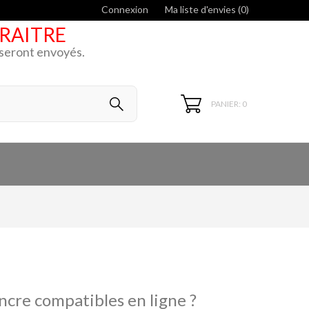
Connexion
Ma liste d'envies (
0
)
ARAITRE
k seront envoyés.
PANIER: 0
ncre compatibles en ligne ?