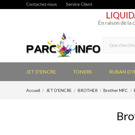
Contactez-nous
Service Client
LIQUID
En raison de la 
JET D'ENCRE
TONERS
RUBAN D'
Accueil
JET D'ENCRE
BROTHER
Brother MFC
Bro