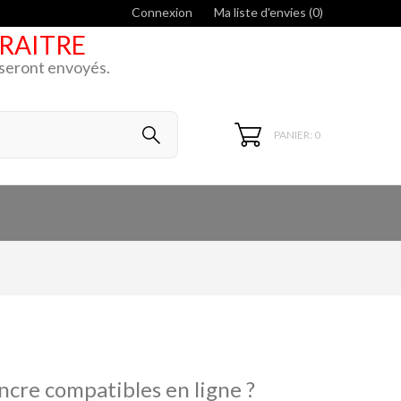
Connexion
Ma liste d'envies (
0
)
ARAITRE
k seront envoyés.
PANIER: 0
ncre compatibles en ligne ?