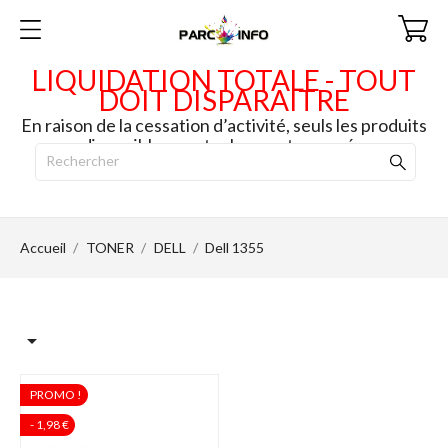
LIQUIDATION TOTALE - TOUT
DOIT DISPARAITRE
En raison de la cessation d’activité, seuls les produits
disponibles en stock seront envoyés.
Accueil
TONER
DELL
Dell 1355

PROMO !
- 1,98 €