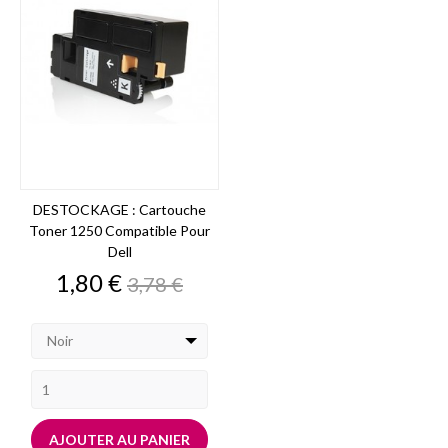
DESTOCKAGE : Cartouche
Toner 1250 Compatible Pour
Dell
Prix
Prix
1,80 €
3,78 €
de
base
Noir
AJOUTER AU PANIER