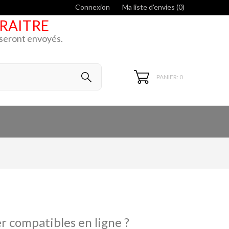
Connexion
Ma liste d'envies (
0
)
ARAITRE
k seront envoyés.
PANIER: 0
r compatibles en ligne ?