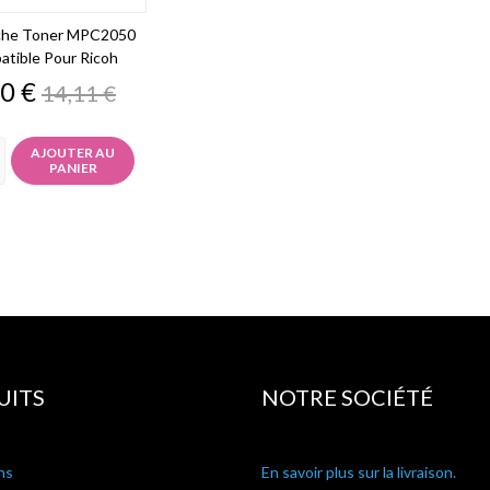
che Toner MPC2050
tible Pour Ricoh
x
Prix
0 €
14,11 €
de
base
AJOUTER AU
PANIER
UITS
NOTRE SOCIÉTÉ
ns
En savoir plus sur la livraison.