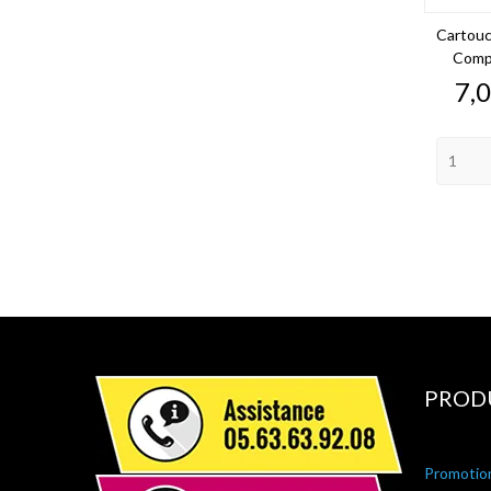
Cartou
Compa
Pri
7,0
PROD
Promotio