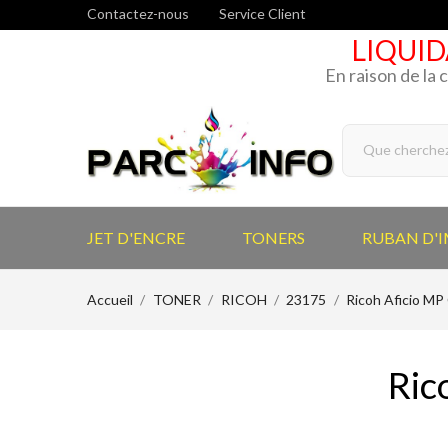
Contactez-nous
Service Client
LIQUID
En raison de la 
JET D'ENCRE
TONERS
RUBAN D'
Accueil
TONER
RICOH
23175
Ricoh Aficio M
Ric