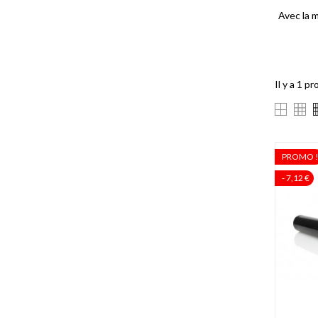
Avec la 
Il y a 1 pr
PROMO 
- 7,12 €