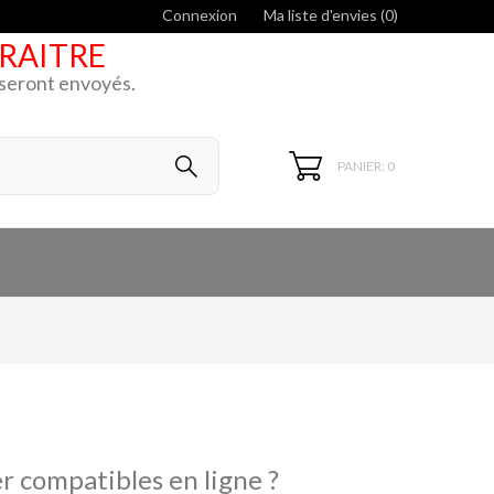
Connexion
Ma liste d'envies (
0
)
ARAITRE
k seront envoyés.
PANIER: 0
r compatibles en ligne ?