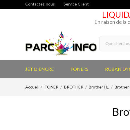
Contactez-nous
Service Client
LIQUID
En raison de la 
JET D'ENCRE
TONERS
RUBAN D'
Accueil
TONER
BROTHER
Brother HL
Brother
Bro