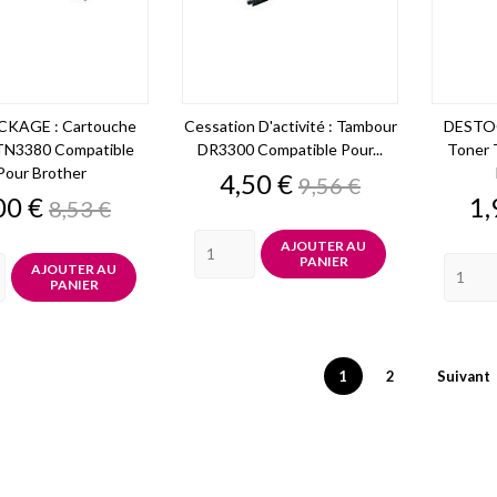
KAGE : Cartouche
Cessation D'activité : Tambour
DESTOC
TN3380 Compatible
DR3300 Compatible Pour...
Toner 
Pour Brother
Prix
Prix
4,50 €
9,56 €
de
ix
Prix
Pr
00 €
1,
8,53 €
base
de
base
AJOUTER AU
PANIER
AJOUTER AU
PANIER
1
2
Suivant