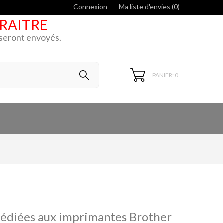
Connexion
Ma liste d'envies (
0
)
ARAITRE
k seront envoyés.
PANIER: 0
dédiées aux imprimantes Brother