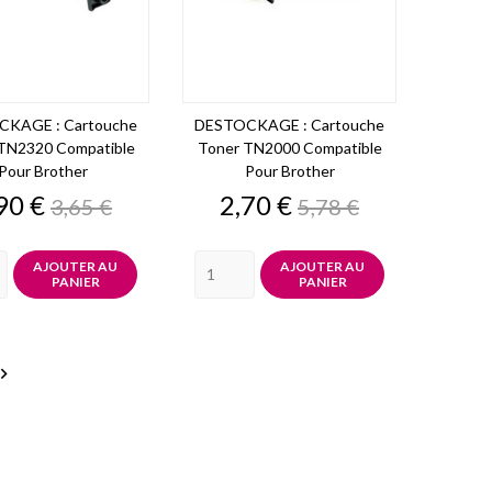
KAGE : Cartouche
DESTOCKAGE : Cartouche
TN2320 Compatible
Toner TN2000 Compatible
Pour Brother
Pour Brother
ix
Prix
Prix
Prix
90 €
2,70 €
3,65 €
5,78 €
de
de
base
base
AJOUTER AU
AJOUTER AU
PANIER
PANIER
