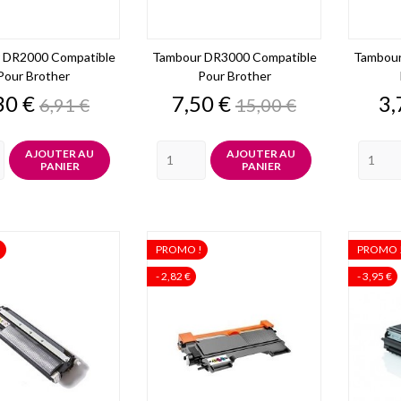
 DR2000 Compatible
Tambour DR3000 Compatible
Tambour
Pour Brother
Pour Brother
ix
Prix
Prix
Prix
Pr
30 €
7,50 €
3,
6,91 €
15,00 €
de
de
base
base
AJOUTER AU
AJOUTER AU
PANIER
PANIER
!
PROMO !
PROMO 
- 2,82 €
- 3,95 €