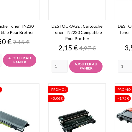
uche Toner TN230
DESTOCKAGE : Cartouche
DESTOC
ible Pour Brother
Toner TN2220 Compatible
Toner 
Pour Brother
ix
Prix
50 €
7,15 €
de
Prix
Prix
Pr
2,15 €
3,
4,97 €
base
de
base
AJOUTER AU
PANIER
AJOUTER AU
PANIER
!
PROMO !
PROMO 
- 5,06 €
- 1,75 €