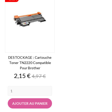
DESTOCKAGE : Cartouche
Toner TN2220 Compatible
Pour Brother
Prix
Prix
2,15 €
4,97 €
de
base
AJOUTER AU PANIER