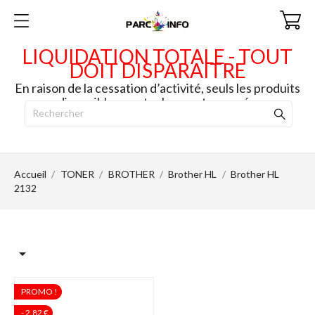
LIQUIDATION TOTALE - TOUT
DOIT DISPARAITRE
En raison de la cessation d’activité, seuls les produits
disponibles en stock seront envoyés.
Accueil
TONER
BROTHER
Brother HL
Brother HL
2132

PROMO !
- 2,82 €