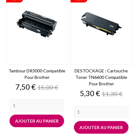
Tambour DR3000 Compatible
DESTOCKAGE : Cartouche
Pour Brother
Toner TN6600 Compatible
Pour Brother
Prix
Prix
7,50 €
15,00 €
de
Prix
Prix
5,30 €
11,30 €
base
de
base
AJOUTER AU PANIER
AJOUTER AU PANIER