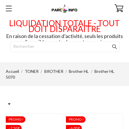
LIQUIDATION TOTALE - TOUT
DOIT DISPARAITRE
En raison de la cessation d’activité, seuls les produits
disponibles en stock seront envoyés.
Accueil
TONER
BROTHER
Brother HL
Brother HL
5070

PROMO !
PROMO !
- 7,50 €
- 6,00 €