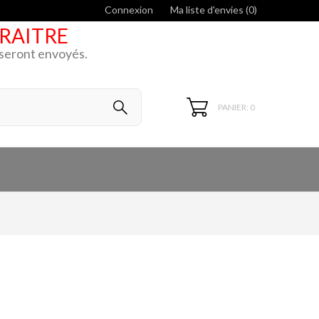
Connexion
Ma liste d'envies (
0
)
ARAITRE
k seront envoyés.
PANIER: 0