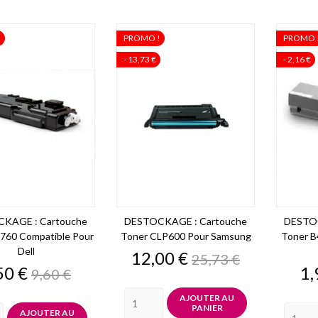
!
PROMO !
PROMO 
- 13,73 €
- 2,16 €
KAGE : Cartouche
DESTOCKAGE : Cartouche
DESTOC
760 Compatible Pour
Toner CLP600 Pour Samsung
Toner B
Dell
Prix
Prix
12,00 €
25,73 €
de
ix
Prix
Pr
50 €
1,
9,60 €
base
de
base
AJOUTER AU
PANIER
AJOUTER AU