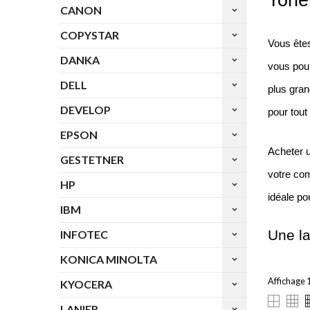
CANON
keyboard_arrow_down
COPYSTAR
keyboard_arrow_down
Vous êtes
DANKA
keyboard_arrow_down
vous pour
DELL
keyboard_arrow_down
plus gra
DEVELOP
keyboard_arrow_down
pour tout
EPSON
keyboard_arrow_down
Acheter u
GESTETNER
keyboard_arrow_down
votre com
HP
keyboard_arrow_down
idéale po
IBM
keyboard_arrow_down
Une la
INFOTEC
keyboard_arrow_down
KONICA MINOLTA
keyboard_arrow_down
Affichage 1
KYOCERA
keyboard_arrow_down
LANIER
keyboard_arrow_down