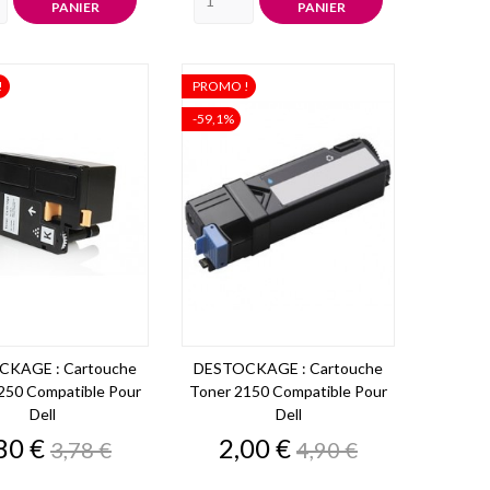
PANIER
PANIER
!
PROMO !
-59,1%
KAGE : Cartouche
DESTOCKAGE : Cartouche
250 Compatible Pour
Toner 2150 Compatible Pour
Dell
Dell
ix
Prix
Prix
Prix
80 €
2,00 €
3,78 €
4,90 €
de
de