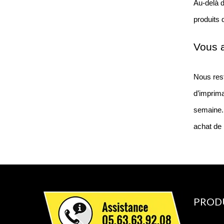
Au-delà d
produits 
Vous a
Nous rest
d’imprima
semaine. 
achat de 
PROD