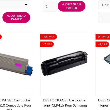
base
base
AJOUTER AU
Noir
PANIER
AJOUTER AU
PANIER
!
PROMO !
PROMO 
- 7,93 €
- 4,54 €
KAGE : Cartouche
DESTOCKAGE : Cartouche
DESTOC
610 Compatible Pour
Toner CLP415 Pour Samsung
Toner 