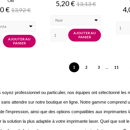
Oki
Prix
Prix
5,20 €
13,13 €
de
x
Prix
Pr
0 €
4,
13,92 €
base
de
base
Noir
nta
AJOUTER AU
PANIER
AJOUTER AU
PANIER
…
1
2
3
11
soyez professionnel ou particulier, nos équipes ont sélectionné les 
 sans attendre sur notre boutique en ligne. Notre gamme comprend u
e l’impression, ainsi que des options compatibles aux imprimantes las
r la solution la plus adaptée à votre imprimante laser. Quel que soit l