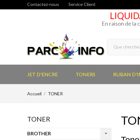
Contactez-nous
Service Client
LIQUID
En raison de la 
JET D'ENCRE
TONERS
RUBAN D'
Accueil
TONER
TO
TONER
BROTHER
keyboard_arrow_down
Tone