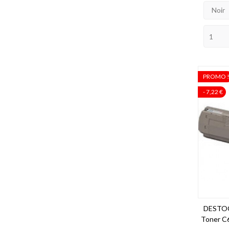
Noir
PROMO 
- 7,22 €
DESTOC
Toner C